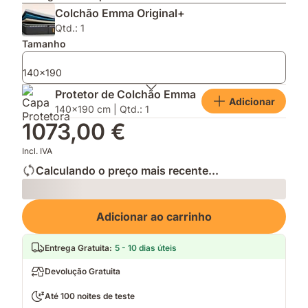
de
a
Outono,
Colchão Emma Original+
espuma
inovadora
quente
e
tecnologia
e
Qtd.: 1
molas
AirGrid®
macio
Tamanho
ensacadas
para
te
140x190
garantir
Protetor de Colchão Emma
uma
Adicionar
140x190 cm | Qtd.: 1
noite
descansada
1073,00 €
Incl. IVA
Calculando o preço mais recente...
Loading
Adicionar ao carrinho
Entrega Gratuita
:
5 - 10 dias úteis
Devolução Gratuita
Até 100 noites de teste