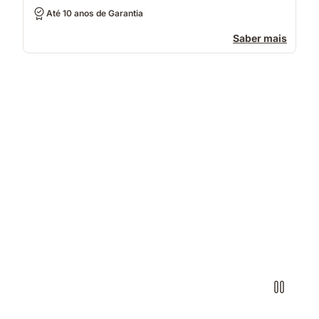
Até 10 anos de Garantia
Saber mais
Pessoa
deitada
de
lado
sobre
um
colchão
branco
numa
posição
de