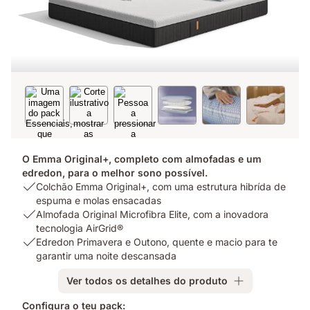
O Emma Original+, completo com almofadas e um
edredon, para o melhor sono possível.
USP
Colchão Emma Original+, com uma estrutura hibrída de
1:
espuma e molas ensacadas
Colchão
USP
Almofada Original Microfibra Elite, com a inovadora
Emma
2:
tecnologia AirGrid®
Original+,
Almofada
USP
Edredon Primavera e Outono, quente e macio para te
com
Original
3:
garantir uma noite descansada
uma
Microfibra
Edredon
Ver todos os detalhes do produto
estrutura
Elite,
Primavera
hibrída
com
e
Configura o teu pack: