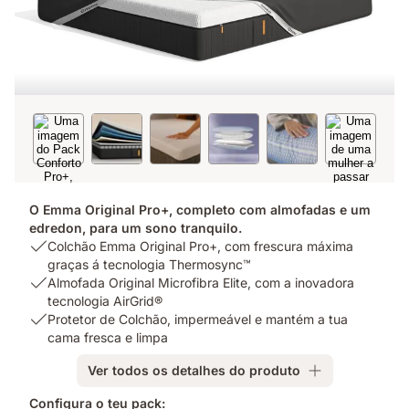
O Emma Original Pro+, completo com almofadas e um
edredon, para um sono tranquilo.
USP
Colchão Emma Original Pro+, com frescura máxima
1:
graças á tecnologia Thermosync™
Colchão
USP
Almofada Original Microfibra Elite, com a inovadora
Emma
2:
tecnologia AirGrid®
Original
Almofada
USP
Protetor de Colchão, impermeável e mantém a tua
Pro+,
Original
3:
cama fresca e limpa
com
Microfibra
Protetor
Ver todos os detalhes do produto
frescura
Elite,
de
máxima
com
Colchão,
Configura o teu pack: