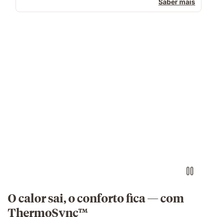
Saber mais
Casal
a
dormir
num
colchão
com
iluminação
quente
e
fria
em
O calor sai, o conforto fica — com
cada
ThermoSync™
lado.