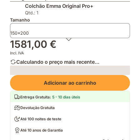
graças
a
impermeável
Colchão Emma Original Pro+
á
inovadora
e
tecnologia
tecnologia
mantém
Qtd.: 1
Thermosync™
AirGrid®
a
Tamanho
tua
cama
150x200
fresca
1581,00 €
e
limpa
Incl. IVA
Calculando o preço mais recente...
Loading
Adicionar ao carrinho
Entrega Gratuita
:
5 - 10 dias úteis
Devolução Gratuita
Até 100 noites de teste
Até 10 anos de Garantia