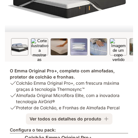
O Emma Original Pro+, completo com almofadas,
protetor de colchão e fronhas.
USP
Colchão Emma Original Pro+, com frescura máxima
1:
graças á tecnologia Thermosync™
Colchão
USP
Almofada Original Microfibra Elite, com a inovadora
Emma
2:
tecnologia AirGrid®
Original
Almofada
USP
Protetor de Colchão, e Fronhas de Almofada Percal
Pro+,
Original
3:
Ver todos os detalhes do produto
com
Microfibra
Protetor
frescura
Elite,
de
Configura o teu pack:
máxima
com
Colchão,
Colchão Emma Original Pro+