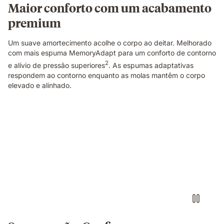
em
Maior conforto com um acabamento
cada
premium
lado.
Um suave amortecimento acolhe o corpo ao deitar. Melhorado
com mais espuma MemoryAdapt para um conforto de contorno
2
e alívio de pressão superiores
. As espumas adaptativas
respondem ao contorno enquanto as molas mantêm o corpo
elevado e alinhado.