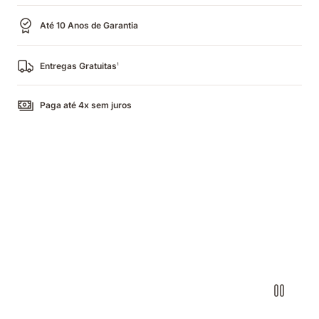
Até 10 Anos de Garantia
Entregas Gratuitas
1
Paga até 4x sem juros
Casal
a
dormir
num
colchão
com
iluminação
quente
e
fria