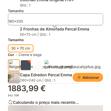
graças
a
e
á
inovadora
Fronhas
Qtd.: 1
tecnologia
tecnologia
de
Tamanho
Thermosync™
AirGrid®
Almofada
Percal
180x200
2 Fronhas de Almofada Percal Emma
50x70 cm | Qtd.: 1
Tamanho
50 x 70 cm
Cor
-
Creme e bege
Capa Edredon Percal Emma
Adicionar
260x240 cm | Qtd.: 1
1883,99 €
Incl. IVA
Calculando o preço mais recente...