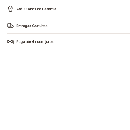
Até 10 Anos de Garantia
Entregas Gratuitas
1
Paga até 4x sem juros
Casal
a
dormir
num
colchão
com
iluminação
quente
e
fria
em