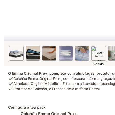
O Emma Original Pro+, completo com almofadas, protetor d
USP
Colchão Emma Original Pro+, com frescura máxima graças 
1:
USP
Almofada Original Microfibra Elite, com a inovadora tecnolog
Colchão
2:
USP
Protetor de Colchão, e Fronhas de Almofada Percal
Emma
Almofada
3:
Original
Original
Protetor
Pro+,
Microfibra
de
Configura o teu pack:
com
Elite,
Colchão,
Colchão Emma Original Pro+
frescura
com
e