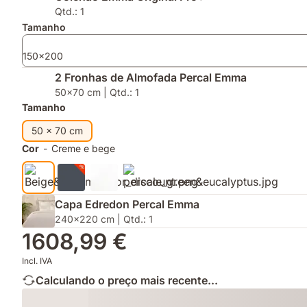
máxima
a
Fronhas
Qtd.: 1
graças
inovadora
de
Tamanho
á
tecnologia
Almofada
tecnologia
AirGrid®
Percal
150x200
Thermosync™
2 Fronhas de Almofada Percal Emma
50x70 cm | Qtd.: 1
Tamanho
50 x 70 cm
Cor
-
Creme e bege
Capa Edredon Percal Emma
240x220 cm | Qtd.: 1
1608,99 €
Incl. IVA
Calculando o preço mais recente...