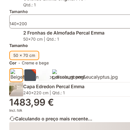
máxima
a
Fronhas
Qtd.: 1
graças
inovadora
de
Tamanho
á
tecnologia
Almofada
tecnologia
AirGrid®
Percal
140x200
Thermosync™
2 Fronhas de Almofada Percal Emma
50x70 cm | Qtd.: 1
Tamanho
50 x 70 cm
Cor
-
Creme e bege
Capa Edredon Percal Emma
240x220 cm | Qtd.: 1
1483,99 €
Incl. IVA
Calculando o preço mais recente...