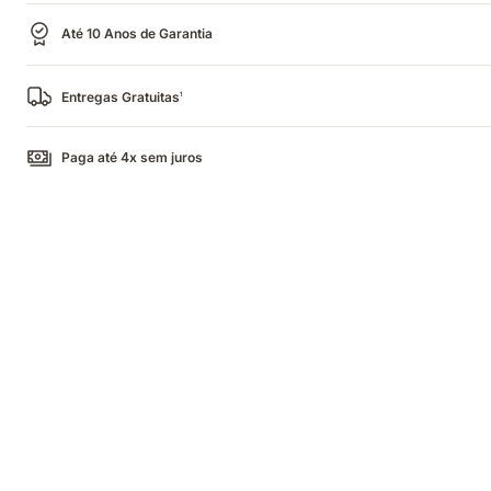
Até 10 Anos de Garantia
Entregas Gratuitas
1
Paga até 4x sem juros
Casal
a
dormir
num
colchão
com
iluminação
quente
e
fria
em