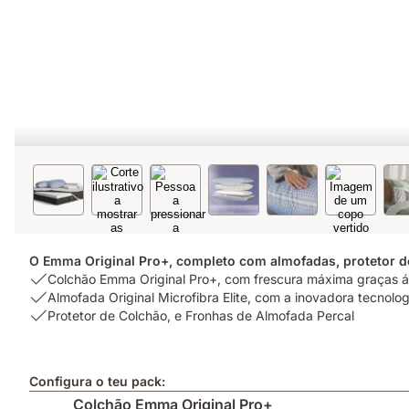
O Emma Original Pro+, completo com almofadas, protetor d
USP
Colchão Emma Original Pro+, com frescura máxima graças 
1:
USP
Almofada Original Microfibra Elite, com a inovadora tecnolog
Colchão
2:
USP
Protetor de Colchão, e Fronhas de Almofada Percal
Emma
Almofada
3:
Original
Original
Protetor
Pro+,
Microfibra
de
Configura o teu pack:
com
Elite,
Colchão,
Colchão Emma Original Pro+
frescura
com
e