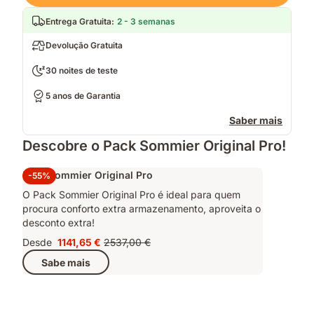
Entrega Gratuita
:
2 - 3 semanas
Devolução Gratuita
30 noites de teste
5 anos de Garantia
Saber mais
Descobre o Pack Sommier Original Pro!
Pack Sommier Original Pro
-55%
O Pack Sommier Original Pro é ideal para quem
procura conforto extra armazenamento, aproveita o
desconto extra!
Desde
1141,65 €
2537,00 €
Preço
Preço
Sabe mais
1141,65 €
original
2537,00 €