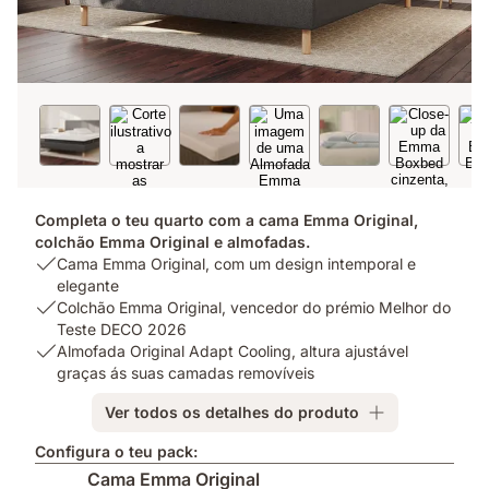
Completa o teu quarto com a cama Emma Original,
colchão Emma Original e almofadas.
USP
Cama Emma Original, com um design intemporal e
1:
elegante
Cama
USP
Colchão Emma Original, vencedor do prémio Melhor do
Emma
2:
Teste DECO 2026
Original,
Colchão
USP
Almofada Original Adapt Cooling, altura ajustável
com
Emma
3:
graças ás suas camadas removíveis
um
Original,
Almofada
Ver todos os detalhes do produto
design
vencedor
Original
intemporal
do
Adapt
Configura o teu pack:
e
prémio
Cooling,
Cama Emma Original
elegante
Melhor
altura