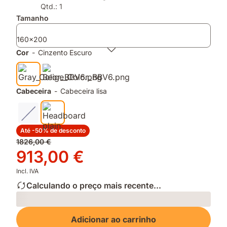
do
ajustável
Qtd.: 1
Teste
graças
Tamanho
DECO
ás
2026
suas
160x200
camadas
Cor
-
Cinzento Escuro
removíveis
Cabeceira
-
Cabeceira lisa
Até -50% de desconto
Preço
1826,00 €
original
Preço
913,00 €
1826,00 €
913,00 €
Incl. IVA
Calculando o preço mais recente...
Loading
Adicionar ao carrinho