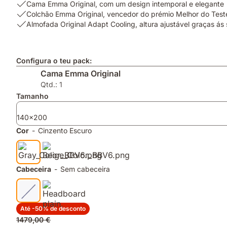
USP
Cama Emma Original, com um design intemporal e elegante
1:
USP
Colchão Emma Original, vencedor do prémio Melhor do Te
Cama
2:
USP
Almofada Original Adapt Cooling, altura ajustável graças á
Emma
Colchão
3:
Original,
Emma
Almofada
com
Original,
Original
Configura o teu pack:
um
vencedor
Adapt
Cama Emma Original
design
do
Cooling,
intemporal
prémio
altura
Qtd.: 1
e
Melhor
ajustável
Tamanho
elegante
do
graças
Teste
ás
140x200
DECO
suas
Cor
-
Cinzento Escuro
2026
camadas
removíveis
Cabeceira
-
Sem cabeceira
Até -50% de desconto
Preço
1479,00 €