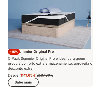
Pack Sommier Original Pro
-55%
O Pack Sommier Original Pro é ideal para quem
procura conforto extra armazenamento, aproveita o
desconto extra!
Desde
1141,65 €
2537,00 €
Preço
Preço
Sabe mais
1141,65 €
original
2537,00 €