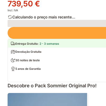
original
Preço
739,50 €
1479,00 €
739,50 €
Incl. IVA
Calculando o preço mais recente...
Loading
Entrega Gratuita
:
2 - 3 semanas
Devolução Gratuita
30 noites de teste
5 anos de Garantia
Descobre o Pack Sommier Original Pro!