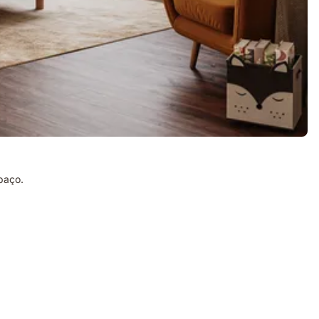
paço.