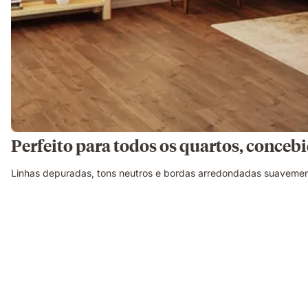
Perfeito para todos os quartos, concebi
Linhas depuradas, tons neutros e bordas arredondadas suavemen
Corte
ilustrativo
a
mostrar
a
construção
do