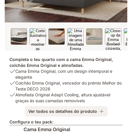
Completa o teu quarto com a cama Emma Original,
colchão Emma Original e almofadas.
USP
Cama Emma Original, com um design intemporal e
1:
elegante
Cama
USP
Colchão Emma Original, vencedor do prémio Melhor do
Emma
2:
Teste DECO 2026
Original,
Colchão
USP
Almofada Original Adapt Cooling, altura ajustável
com
Emma
3:
graças ás suas camadas removíveis
um
Original,
Almofada
Ver todos os detalhes do produto
design
vencedor
Original
intemporal
do
Adapt
Configura o teu pack:
e
prémio
Cooling,
Cama Emma Original
elegante
Melhor
altura