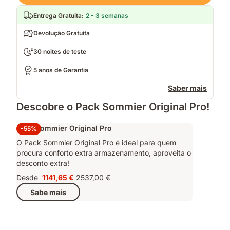
Entrega Gratuita
:
2 - 3 semanas
Devolução Gratuita
30 noites de teste
5 anos de Garantia
Saber mais
Descobre o Pack Sommier Original Pro!
Pack Sommier Original Pro
-55%
O Pack Sommier Original Pro é ideal para quem
procura conforto extra armazenamento, aproveita o
desconto extra!
Desde
1141,65 €
2537,00 €
Preço
Preço
Sabe mais
1141,65 €
original
2537,00 €