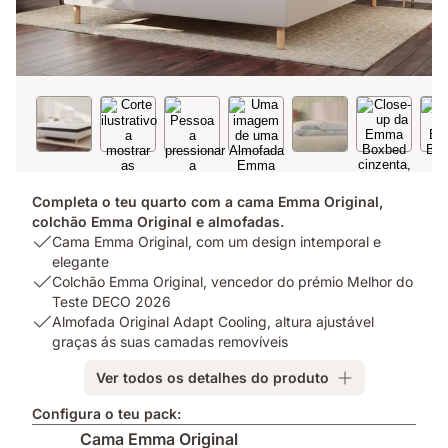
Completa o teu quarto com a cama Emma Original,
colchão Emma Original e almofadas.
USP
Cama Emma Original, com um design intemporal e
1:
elegante
Cama
USP
Colchão Emma Original, vencedor do prémio Melhor do
Emma
2:
Teste DECO 2026
Original,
Colchão
USP
Almofada Original Adapt Cooling, altura ajustável
com
Emma
3:
graças ás suas camadas removíveis
um
Original,
Almofada
Ver todos os detalhes do produto
design
vencedor
Original
intemporal
do
Adapt
Configura o teu pack:
e
prémio
Cooling,
Cama Emma Original
elegante
Melhor
altura