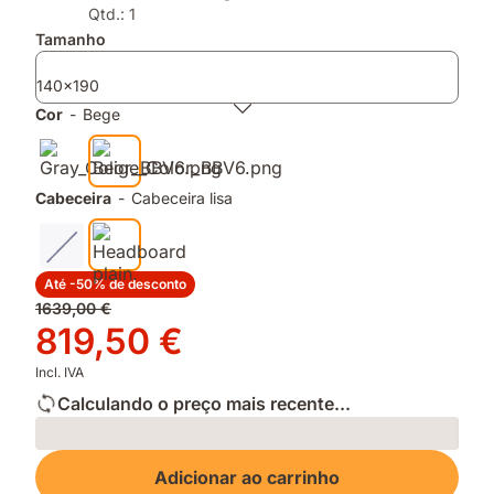
do
ajustável
Qtd.: 1
Teste
graças
Tamanho
DECO
ás
2026
suas
140x190
camadas
Cor
-
Bege
removíveis
Cabeceira
-
Cabeceira lisa
Até -50% de desconto
Preço
1639,00 €
original
Preço
819,50 €
1639,00 €
819,50 €
Incl. IVA
Calculando o preço mais recente...
Loading
Adicionar ao carrinho