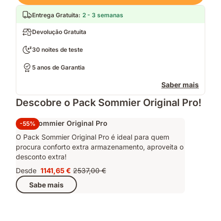
Entrega Gratuita
:
2 - 3 semanas
Devolução Gratuita
30 noites de teste
5 anos de Garantia
Saber mais
Descobre o Pack Sommier Original Pro!
Pack Sommier Original Pro
-55%
O Pack Sommier Original Pro é ideal para quem
procura conforto extra armazenamento, aproveita o
desconto extra!
Desde
1141,65 €
2537,00 €
Preço
Preço
Sabe mais
1141,65 €
original
2537,00 €