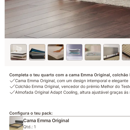
Completa o teu quarto com a cama Emma Original, colchão 
USP
Cama Emma Original, com um design intemporal e elegante
1:
USP
Colchão Emma Original, vencedor do prémio Melhor do Te
Cama
2:
USP
Almofada Original Adapt Cooling, altura ajustável graças á
Emma
Colchão
3:
Original,
Emma
Almofada
com
Original,
Original
Configura o teu pack:
um
vencedor
Adapt
Cama Emma Original
design
do
Cooling,
intemporal
prémio
altura
Qtd.: 1