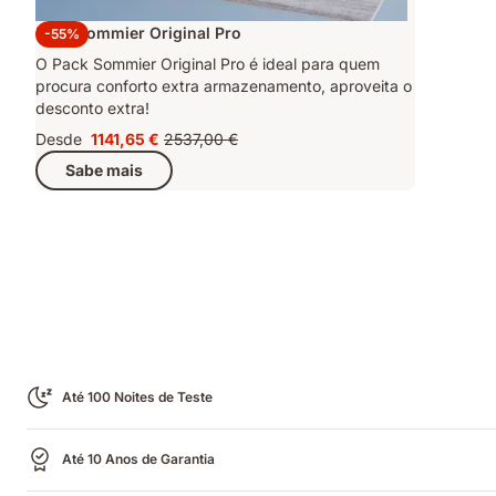
Pack Sommier Original Pro
-55%
O Pack Sommier Original Pro é ideal para quem
procura conforto extra armazenamento, aproveita o
desconto extra!
Desde
1141,65 €
2537,00 €
Preço
Preço
Sabe mais
1141,65 €
original
2537,00 €
Até 100 Noites de Teste
Até 10 Anos de Garantia