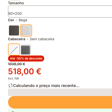
e
Melhor
ajustável
Tamanho
elegante
do
graças
Teste
ás
90x200
DECO
suas
Cor
-
Bege
2026
camadas
removíveis
Cabeceira
-
Sem cabeceira
Até -50% de desconto
Preço
1036,00 €
original
Preço
518,00 €
1036,00 €
518,00 €
Incl. IVA
Calculando o preço mais recente...
Loading