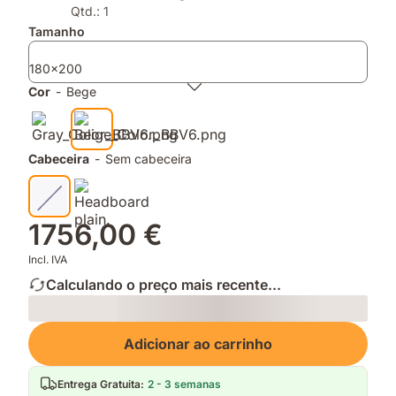
de
de
Qtd.: 1
espuma
memória
Tamanho
e
para
molas
apoio
180x200
ensacadas
e
Cor
-
Bege
conforto
Cabeceira
-
Sem cabeceira
1756,00 €
Incl. IVA
Calculando o preço mais recente...
Loading
Adicionar ao carrinho
Entrega Gratuita
:
2 - 3 semanas