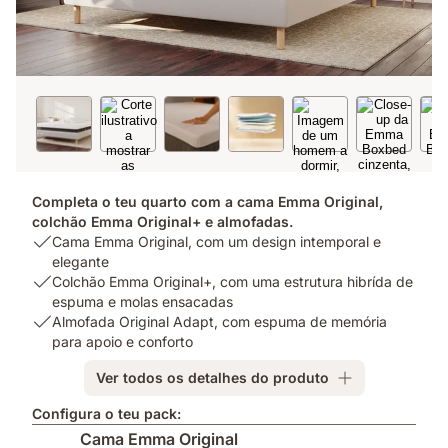
Completa o teu quarto com a cama Emma Original,
colchão Emma Original+ e almofadas.
USP
Cama Emma Original, com um design intemporal e
1:
elegante
Cama
USP
Colchão Emma Original+, com uma estrutura hibrída de
Emma
2:
espuma e molas ensacadas
Original,
Colchão
USP
Almofada Original Adapt, com espuma de memória
com
Emma
3:
para apoio e conforto
um
Original+,
Almofada
Ver todos os detalhes do produto
design
com
Original
intemporal
uma
Adapt,
Configura o teu pack:
e
estrutura
com
Cama Emma Original
elegante
hibrída
espuma