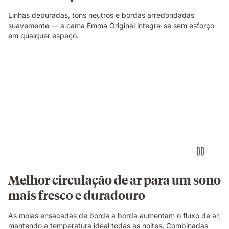
Linhas depuradas, tons neutros e bordas arredondadas
suavemente — a cama Emma Original integra-se sem esforço
em qualquer espaço.
Corte
ilustrativo
a
mostrar
a
construção
do
colchão.
Melhor circulação de ar para um sono
mais fresco e duradouro
As molas ensacadas de borda a borda aumentam o fluxo de ar,
mantendo a temperatura ideal todas as noites. Combinadas