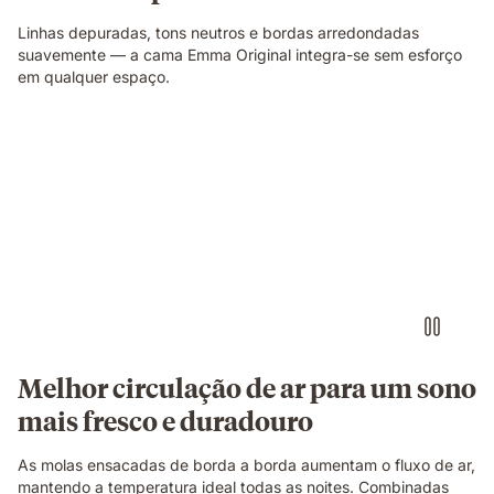
Linhas depuradas, tons neutros e bordas arredondadas
suavemente — a cama Emma Original integra-se sem esforço
em qualquer espaço.
Corte
ilustrativo
a
mostrar
a
construção
do
colchão.
Melhor circulação de ar para um sono
mais fresco e duradouro
As molas ensacadas de borda a borda aumentam o fluxo de ar,
mantendo a temperatura ideal todas as noites. Combinadas