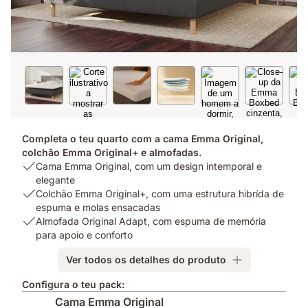
Completa o teu quarto com a cama Emma Original,
colchão Emma Original+ e almofadas.
USP
Cama Emma Original, com um design intemporal e
1:
elegante
Cama
USP
Colchão Emma Original+, com uma estrutura hibrída de
Emma
2:
espuma e molas ensacadas
Original,
Colchão
USP
Almofada Original Adapt, com espuma de memória
com
Emma
3:
para apoio e conforto
um
Original+,
Almofada
Ver todos os detalhes do produto
design
com
Original
intemporal
uma
Adapt,
Configura o teu pack:
e
estrutura
com
Cama Emma Original
elegante
hibrída
espuma