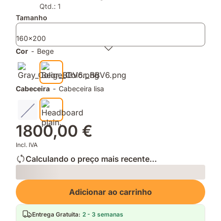
de
de
Qtd.: 1
espuma
memória
Tamanho
e
para
molas
apoio
160x200
ensacadas
e
Cor
-
Bege
conforto
Cabeceira
-
Cabeceira lisa
1800,00 €
Incl. IVA
Calculando o preço mais recente...
Loading
Adicionar ao carrinho
Entrega Gratuita
:
2 - 3 semanas