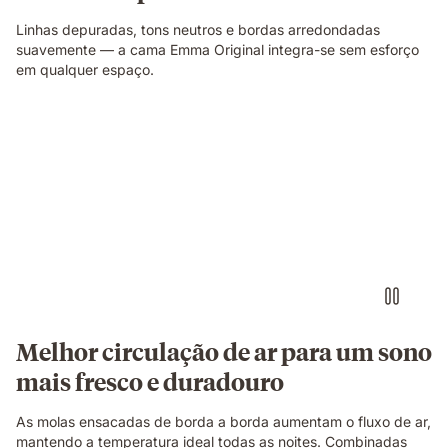
Linhas depuradas, tons neutros e bordas arredondadas
suavemente — a cama Emma Original integra-se sem esforço
em qualquer espaço.
Corte
ilustrativo
a
mostrar
a
construção
do
colchão.
Melhor circulação de ar para um sono
mais fresco e duradouro
As molas ensacadas de borda a borda aumentam o fluxo de ar,
mantendo a temperatura ideal todas as noites. Combinadas