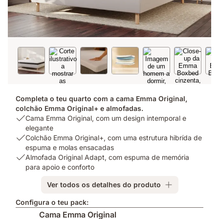
Completa o teu quarto com a cama Emma Original,
colchão Emma Original+ e almofadas.
USP
Cama Emma Original, com um design intemporal e
1:
elegante
Cama
USP
Colchão Emma Original+, com uma estrutura hibrída de
Emma
2:
espuma e molas ensacadas
Original,
Colchão
USP
Almofada Original Adapt, com espuma de memória
com
Emma
3:
para apoio e conforto
um
Original+,
Almofada
Ver todos os detalhes do produto
design
com
Original
intemporal
uma
Adapt,
Configura o teu pack:
e
estrutura
com
Cama Emma Original
elegante
hibrída
espuma