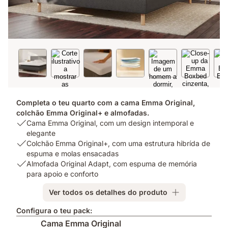
Completa o teu quarto com a cama Emma Original,
colchão Emma Original+ e almofadas.
USP
Cama Emma Original, com um design intemporal e
1:
elegante
Cama
USP
Colchão Emma Original+, com uma estrutura hibrída de
Emma
2:
espuma e molas ensacadas
Original,
Colchão
USP
Almofada Original Adapt, com espuma de memória
com
Emma
3:
para apoio e conforto
um
Original+,
Almofada
Ver todos os detalhes do produto
design
com
Original
intemporal
uma
Adapt,
Configura o teu pack:
e
estrutura
com
Cama Emma Original
elegante
hibrída
espuma