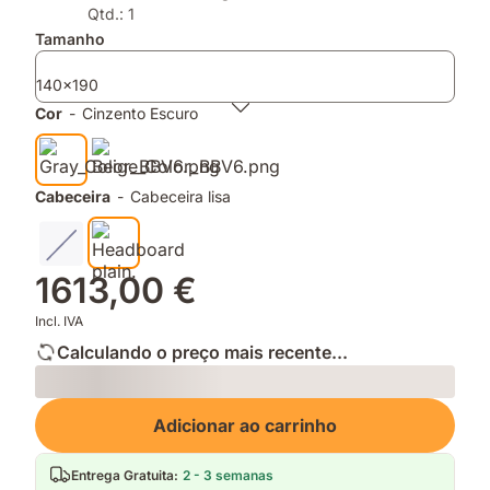
de
de
Qtd.: 1
espuma
memória
Tamanho
e
para
molas
apoio
140x190
ensacadas
e
Cor
-
Cinzento Escuro
conforto
Cabeceira
-
Cabeceira lisa
1613,00 €
Incl. IVA
Calculando o preço mais recente...
Loading
Adicionar ao carrinho
Entrega Gratuita
:
2 - 3 semanas