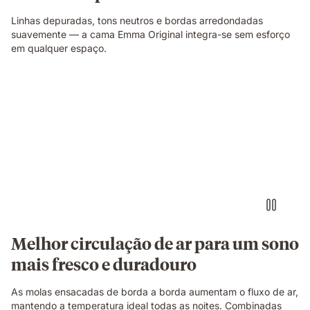
Linhas depuradas, tons neutros e bordas arredondadas
suavemente — a cama Emma Original integra-se sem esforço
em qualquer espaço.
Corte
ilustrativo
a
mostrar
a
construção
do
colchão.
Melhor circulação de ar para um sono
mais fresco e duradouro
As molas ensacadas de borda a borda aumentam o fluxo de ar,
mantendo a temperatura ideal todas as noites. Combinadas