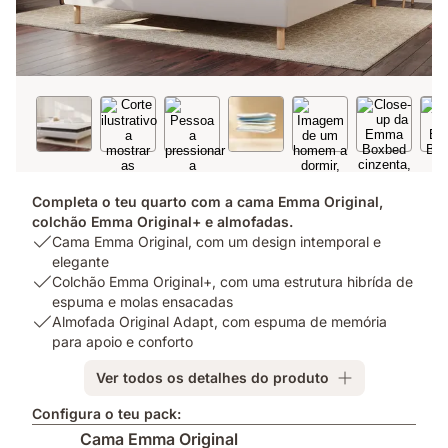
Completa o teu quarto com a cama Emma Original,
colchão Emma Original+ e almofadas.
USP
Cama Emma Original, com um design intemporal e
1:
elegante
Cama
USP
Colchão Emma Original+, com uma estrutura hibrída de
Emma
2:
espuma e molas ensacadas
Original,
Colchão
USP
Almofada Original Adapt, com espuma de memória
com
Emma
3:
para apoio e conforto
um
Original+,
Almofada
Ver todos os detalhes do produto
design
com
Original
intemporal
uma
Adapt,
Configura o teu pack:
e
estrutura
com
Cama Emma Original
elegante
hibrída
espuma