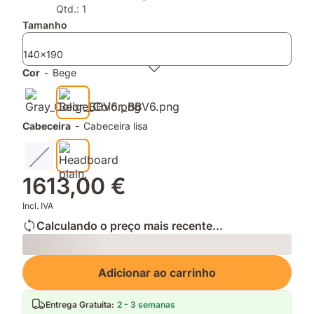
de
de
Qtd.: 1
espuma
memória
Tamanho
e
para
molas
apoio
140x190
ensacadas
e
Cor
-
Bege
conforto
Cabeceira
-
Cabeceira lisa
1613,00 €
Incl. IVA
Calculando o preço mais recente...
Loading
Adicionar ao carrinho
Entrega Gratuita
:
2 - 3 semanas