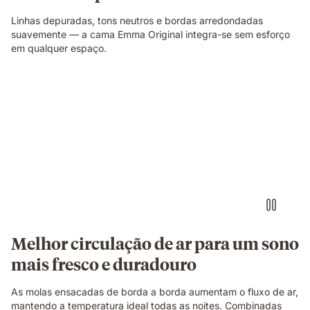
Linhas depuradas, tons neutros e bordas arredondadas
suavemente — a cama Emma Original integra-se sem esforço
em qualquer espaço.
Corte
ilustrativo
a
mostrar
a
construção
do
colchão.
Melhor circulação de ar para um sono
mais fresco e duradouro
As molas ensacadas de borda a borda aumentam o fluxo de ar,
mantendo a temperatura ideal todas as noites. Combinadas