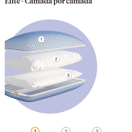
Elite - Camada por camada
1
2
3