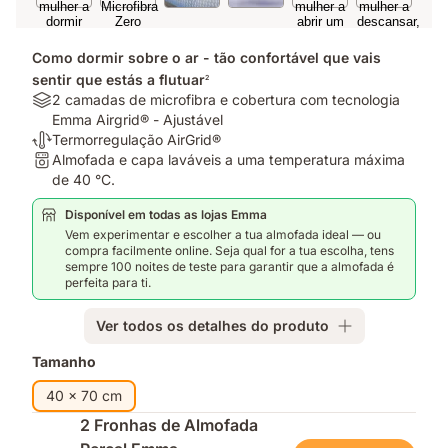
Como dormir sobre o ar - tão confortável que vais
sentir que estás a flutuar
2
Materiais:
2 camadas de microfibra e cobertura com tecnologia
2
Emma Airgrid® - Ajustável
camadas
Termorregulação:
Termorregulação AirGrid®
de
Termorregulação
Lavagem:
Almofada e capa laváveis a uma temperatura máxima
microfibra
AirGrid®
Almofada
de 40 °C.
e
e
Disponível em todas as lojas Emma
cobertura
capa
Vem experimentar e escolher a tua almofada ideal — ou
com
laváveis
compra facilmente online. Seja qual for a tua escolha, tens
tecnologia
a
sempre 100 noites de teste para garantir que a almofada é
Emma
uma
perfeita para ti.
Airgrid®
temperatura
-
máxima
Ver todos os detalhes do produto
Ajustável
de
40
Complementos
Tamanho
°C.
40 x 70 cm
2 Fronhas de Almofada