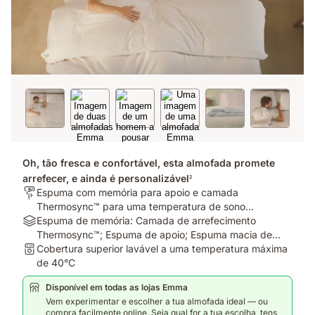
Oh, tão fresca e confortável, esta almofada promete
arrefecer, e ainda é personalizável
2
Para
Espuma com memória para apoio e camada
quem?:
Thermosync™ para uma temperatura de sono
Espuma
Materiais:
equilibrada
Espuma de memória: Camada de arrefecimento
com
Espuma
Thermosync™; Espuma de apoio; Espuma macia de
memória
de
Lavagem:
conforto. Cobertura: 99% poliéster e 1% elastano
Cobertura superior lavável a uma temperatura máxima
para
memória:
Cobertura
de 40°C
apoio
Camada
superior
Disponível em todas as lojas Emma
e
de
lavável
Vem experimentar e escolher a tua almofada ideal — ou
camada
arrefecimento
a
compra facilmente online. Seja qual for a tua escolha, tens