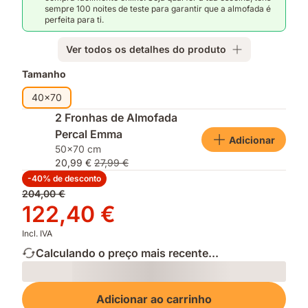
Thermosync™
Thermosync™;
uma
sempre 100 noites de teste para garantir que a almofada é
para
Espuma
temperatura
perfeita para ti.
uma
de
máxima
temperatura
apoio;
de
Ver todos os detalhes do produto
de
Espuma
40°C
sono
macia
Complementos
Tamanho
equilibrada
de
40x70
conforto.
Cobertura:
2 Fronhas de Almofada
99%
Percal Emma
Adicionar
poliéster
50x70 cm
e
20,99 €
27,99 €
1%
-40% de desconto
elastano
Preço
204,00 €
original
Preço
122,40 €
204,00 €
122,40 €
Incl. IVA
Calculando o preço mais recente...
Loading
Adicionar ao carrinho