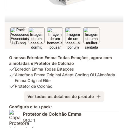
O nosso Edredon Emma Todas Estações, agora com
almofadas e Protetor de Colchão
USP
Edredon Emma Todas Estações
1:
USP
Almofada Emma Original Adapt Cooling OU Almofada
Edredon
2:
Emma Original Elite
Emma
Almofada
USP
Protetor de Colchão
Todas
Emma
3:
Ver todos os detalhes do produto
Estações
Original
Protetor
Adapt
de
Configura o teu pack:
Cooling
Colchão
Protetor de Colchão Emma
OU
Almofada
Qtd.: 1
Emma