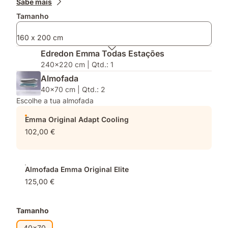
Sabe mais
Original
Tamanho
Elite
160 x 200 cm
Edredon Emma Todas Estações
240x220 cm | Qtd.: 1
Almofada
40x70 cm | Qtd.: 2
Escolhe a tua almofada
Emma Original Adapt Cooling
102,00 €
Almofada Emma Original Elite
125,00 €
Tamanho
40x70