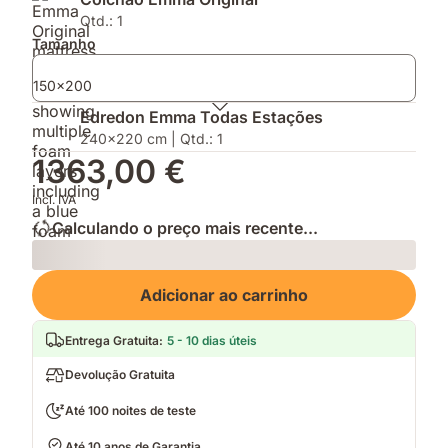
do
AirGrid®
e
Teste
para
Protetor
Qtd.: 1
DECO
uma
de
Tamanho
2026
respirabilidade
Colchão
melhorada
150x200
Edredon Emma Todas Estações
240x220 cm | Qtd.: 1
1363,00 €
Incl. IVA
Calculando o preço mais recente...
Loading
Adicionar ao carrinho
Entrega Gratuita
:
5 - 10 dias úteis
Devolução Gratuita
Até 100 noites de teste
Até 10 anos de Garantia