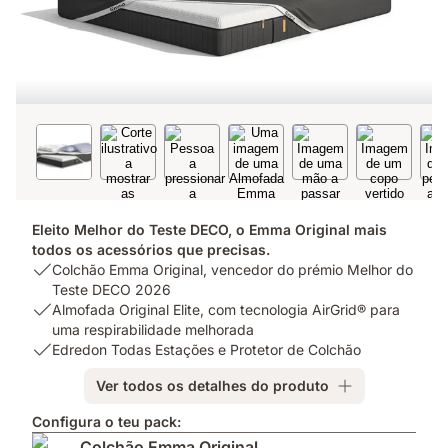
Eleito Melhor do Teste DECO, o Emma Original mais
todos os acessórios que precisas.
USP
Colchão Emma Original, vencedor do prémio Melhor do
1:
Teste DECO 2026
Colchão
USP
Almofada Original Elite, com tecnologia AirGrid® para
Emma
2:
uma respirabilidade melhorada
Original,
Almofada
USP
Edredon Todas Estações e Protetor de Colchão
vencedor
Original
3:
Ver todos os detalhes do produto
do
Elite,
Edredon
prémio
com
Todas
Configura o teu pack:
Melhor
tecnologia
Estações
Colchão Emma Original