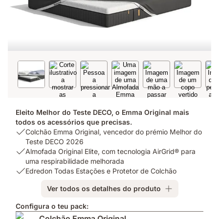
Eleito Melhor do Teste DECO, o Emma Original mais
todos os acessórios que precisas.
USP
Colchão Emma Original, vencedor do prémio Melhor do
1:
Teste DECO 2026
Colchão
USP
Almofada Original Elite, com tecnologia AirGrid® para
Emma
2:
uma respirabilidade melhorada
Original,
Almofada
USP
Edredon Todas Estações e Protetor de Colchão
vencedor
Original
3:
Ver todos os detalhes do produto
do
Elite,
Edredon
prémio
com
Todas
Configura o teu pack:
Melhor
tecnologia
Estações
Colchão Emma Original