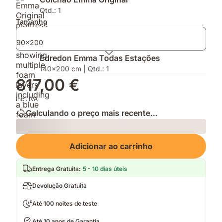
do
AirGrid®
e
Teste
para
Protetor
Qtd.: 1
DECO
uma
de
Tamanho
2026
respirabilidade
Colchão
melhorada
90x200
Edredon Emma Todas Estações
140x200 cm | Qtd.: 1
817,00 €
Incl. IVA
Calculando o preço mais recente...
Loading
Adicionar ao carrinho
Entrega Gratuita
:
5 - 10 dias úteis
Devolução Gratuita
Até 100 noites de teste
Até 10 anos de Garantia