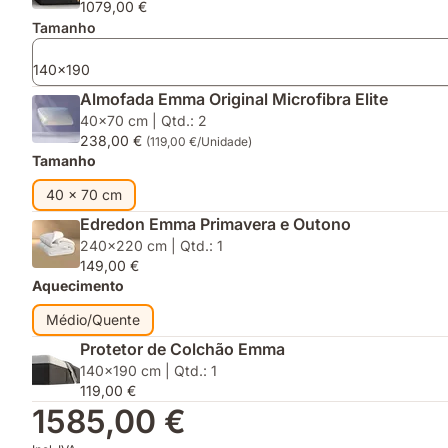
1079,00 €
de
Tamanho
Colchão
140x190
Almofada Emma Original Microfibra Elite
40x70 cm | Qtd.: 2
238,00 €
(119,00 €/Unidade)
Tamanho
40 x 70 cm
Edredon Emma Primavera e Outono
240x220 cm | Qtd.: 1
149,00 €
Aquecimento
Médio/Quente
Protetor de Colchão Emma
140x190 cm | Qtd.: 1
119,00 €
1585,00 €