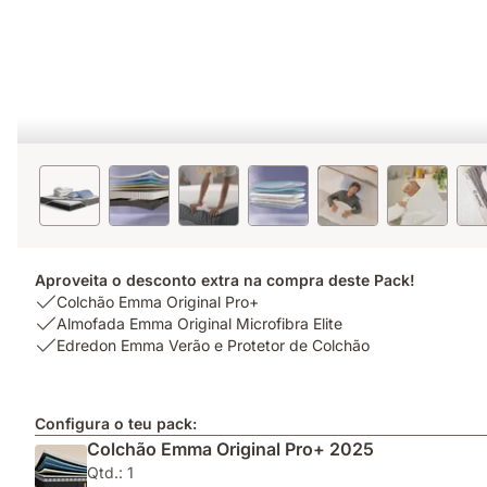
Aproveita o desconto extra na compra deste Pack!
USP
Colchão Emma Original Pro+
1:
USP
Almofada Emma Original Microfibra Elite
Colchão
2:
USP
Edredon Emma Verão e Protetor de Colchão
Emma
Almofada
3:
Original
Emma
Edredon
Pro+
Original
Emma
Configura o teu pack:
Microfibra
Verão
Colchão Emma Original Pro+ 2025
Elite
e
Qtd.: 1
Protetor