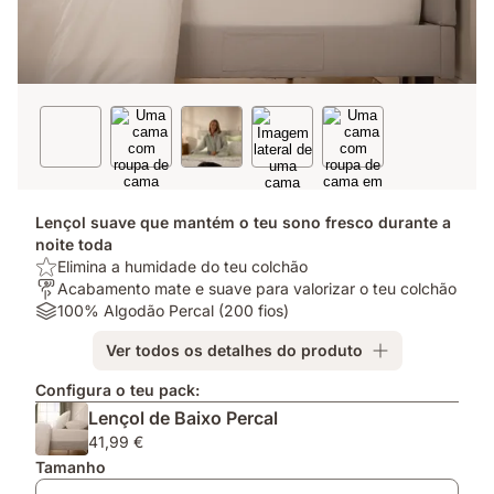
Lençol suave que mantém o teu sono fresco durante a
noite toda
USP/benefit:
Elimina a humidade do teu colchão
Elimina
Para
Acabamento mate e suave para valorizar o teu colchão
a
quem?:
Materiais:
100% Algodão Percal (200 fios)
humidade
Acabamento
100%
Ver todos os detalhes do produto
do
mate
Algodão
teu
e
Percal
Configura o teu pack:
colchão
suave
(200
Lençol de Baixo Percal
para
fios)
valorizar
41,99 €
o
Tamanho
teu