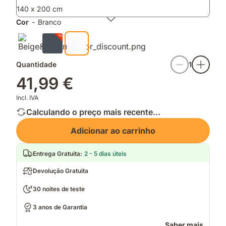
colchão
140 x 200 cm
Cor
-
Branco
Quantidade
1
41,99 €
Incl. IVA
Calculando o preço mais recente...
Adicionar ao carrinho
Entrega Gratuita
:
2 - 5 dias úteis
Devolução Gratuita
30 noites de teste
3 anos de Garantia
Saber mais