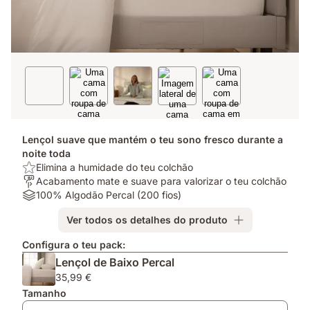
Lençol suave que mantém o teu sono fresco durante a
noite toda
USP/benefit:
Elimina a humidade do teu colchão
Elimina
Para
Acabamento mate e suave para valorizar o teu colchão
a
quem?:
Materiais:
100% Algodão Percal (200 fios)
humidade
Acabamento
100%
Ver todos os detalhes do produto
do
mate
Algodão
teu
e
Percal
Configura o teu pack:
colchão
suave
(200
Lençol de Baixo Percal
para
fios)
valorizar
35,99 €
o
Tamanho
teu