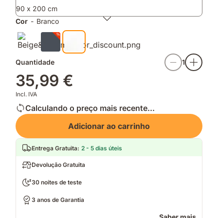
colchão
90 x 200 cm
Cor
-
Branco
Quantidade
1
35,99 €
Incl. IVA
Calculando o preço mais recente...
Adicionar ao carrinho
Entrega Gratuita
:
2 - 5 dias úteis
Devolução Gratuita
30 noites de teste
3 anos de Garantia
Saber mais