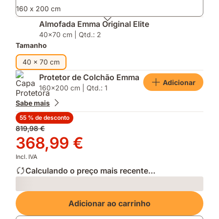
sono
160 x 200 cm
Almofada Emma Original Elite
40x70 cm | Qtd.: 2
Tamanho
40 x 70 cm
Protetor de Colchão Emma
Adicionar
160x200 cm | Qtd.: 1
Sabe mais
55 % de desconto
Preço
819,98 €
original
Preço
368,99 €
819,98 €
368,99 €
Incl. IVA
Calculando o preço mais recente...
Loading
Adicionar ao carrinho