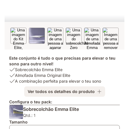
Este conjunto é tudo o que precisas para elevar o teu
sono para outro nível!
USP
Sobrecolchão Emma Elite
1:
USP
Almofada Emma Original Elite
Sobrecolchão
2:
USP
A combinação perfeita para elevar o teu sono
Emma
Almofada
3:
Ver todos os detalhes do produto
Elite
Emma
A
Original
combinação
Configura o teu pack:
Elite
perfeita
Sobrecolchão Emma Elite
para
elevar
Qtd.: 1
o
Tamanho
teu