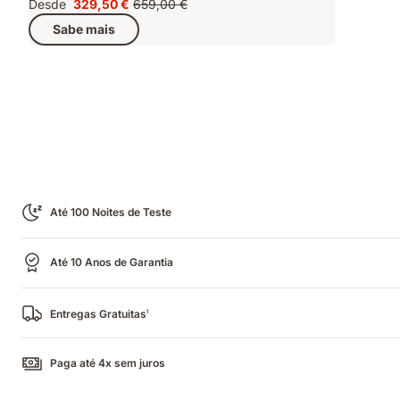
Desde
329,50 €
659,00 €
Preço
Preço
Sabe mais
329,50 €
original
659,00 €
Até 100 Noites de Teste
Até 10 Anos de Garantia
Entregas Gratuitas
1
Paga até 4x sem juros