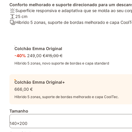
Conforto melhorado e suporte direcionado para um descan
Firmeza:
Superfície responsiva e adaptativa que se molda ao seu cor
Superfície
Altura:
25 cm
responsiva
25
Camadas:
Híbrido 5 zonas, suporte de bordas melhorado e capa CoolT
e
cm
Híbrido
adaptativa
5
que
zonas,
Complementos
se
suporte
Colchão Emma Original
molda
de
-40%
249,00 €
415,00 €
ao
bordas
seu
melhorado
Híbrido 5 zonas, novo suporte de bordas e capa standard
corpo.
e
capa
CoolTec.
Colchão Emma Original+
666,00 €
Híbrido 5 zonas, suporte de bordas melhorado e capa CoolTec.
Tamanho
140x200