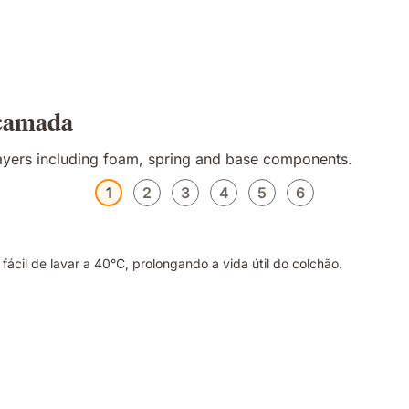
 camada
1
2
3
4
5
6
fácil de lavar a 40°C, prolongando a vida útil do colchão.