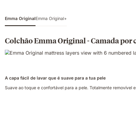
Emma Original
Emma Original+
Colchão Emma Original - Camada por
A capa fácil de lavar que é suave para a tua pele
Suave ao toque e confortável para a pele. Totalmente removível e 
Mulher
a
dormir
de
lado
num