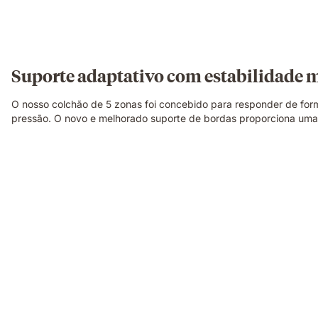
Suporte adaptativo com estabilidade 
O nosso colchão de 5 zonas foi concebido para responder de for
pressão. O novo e melhorado suporte de bordas proporciona uma s
Uma
família
a
relaxar
e
a
rir
junta
num
colchão
Emma