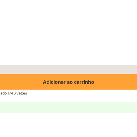
Adicionar ao carrinho
izado 1746 vezes