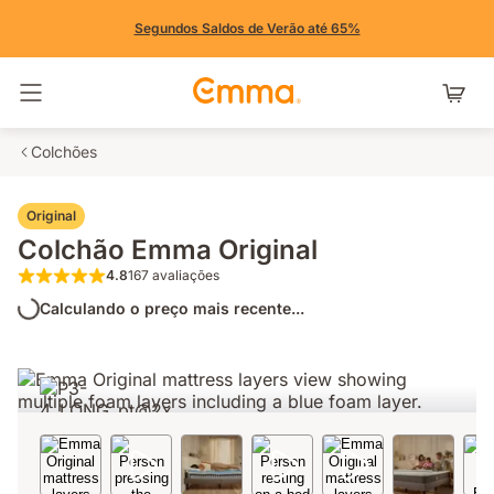
Segundos Saldos de Verão até 65%
Alternar navegação
Colchões
Original
Colchão Emma Original
4.8
167 avaliações
4.8 de 5 estrelas 167 avaliações
Calculando o preço mais recente...