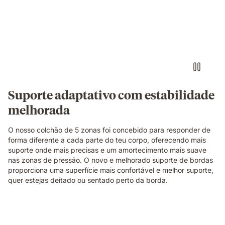
dormir
de
lado
num
colchão
Emma
Original,
com
uma
Suporte adaptativo com estabilidade
vista
melhorada
em
camadas
que
O nosso colchão de 5 zonas foi concebido para responder de
mostra
forma diferente a cada parte do teu corpo, oferecendo mais
a
suporte onde mais precisas e um amortecimento mais suave
construção
nas zonas de pressão. O novo e melhorado suporte de bordas
de
proporciona uma superfície mais confortável e melhor suporte,
espuma
quer estejas deitado ou sentado perto da borda.
e
molas
por
Uma
baixo
família