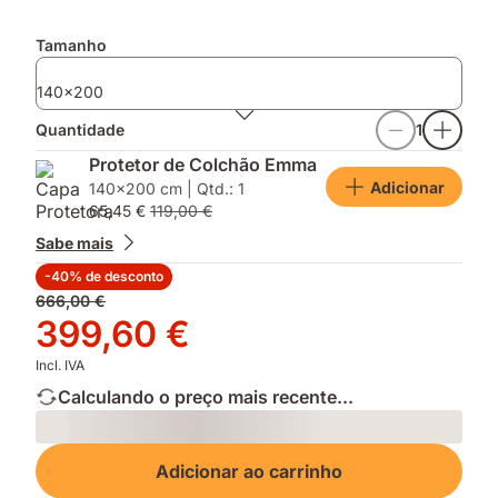
Tamanho
140x200
Quantidade
1
Protetor de Colchão Emma
Adicionar
140x200 cm | Qtd.: 1
65,45 €
119,00 €
Sabe mais
-40% de desconto
Preço
666,00 €
original
Preço
399,60 €
666,00 €
399,60 €
Incl. IVA
Calculando o preço mais recente...
Loading
Adicionar ao carrinho