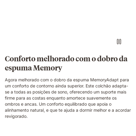
dela.
a
relaxar
e
a
rir
junta
num
colchão
Emma
Conforto melhorado com o dobro da
Original,
espuma Memory
num
quarto
acolhedor.
Agora melhorado com o dobro da espuma MemoryAdapt para
um conforto de contorno ainda superior. Este colchão adapta-
se a todas as posições de sono, oferecendo um suporte mais
firme para as costas enquanto amortece suavemente os
ombros e ancas. Um conforto equilibrado que apoia o
alinhamento natural, e que te ajuda a dormir melhor e a acordar
revigorado.