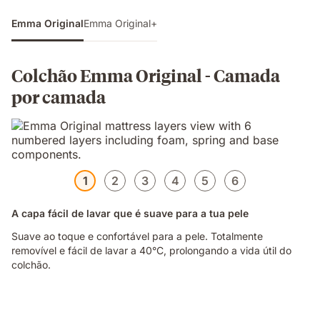
Emma Original
Emma Original+
Colchão Emma Original - Camada
por camada
1
2
3
4
5
6
A capa fácil de lavar que é suave para a tua pele
Suave ao toque e confortável para a pele. Totalmente
removível e fácil de lavar a 40°C, prolongando a vida útil do
colchão.
Mulher
a