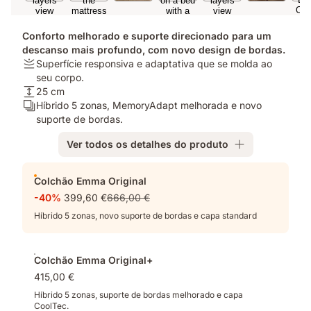
Conforto melhorado e suporte direcionado para um
descanso mais profundo, com novo design de bordas.
Firmeza:
Superfície responsiva e adaptativa que se molda ao
Superfície
seu corpo.
responsiva
Altura:
25 cm
e
25
Camadas:
Híbrido 5 zonas, MemoryAdapt melhorada e novo
adaptativa
cm
Híbrido
suporte de bordas.
que
5
Ver todos os detalhes do produto
se
zonas,
molda
MemoryAdapt
Complementos
ao
melhorada
Colchão Emma Original
seu
e
-40%
399,60 €
666,00 €
corpo.
novo
suporte
Híbrido 5 zonas, novo suporte de bordas e capa standard
de
bordas.
Colchão Emma Original+
415,00 €
Híbrido 5 zonas, suporte de bordas melhorado e capa
CoolTec.