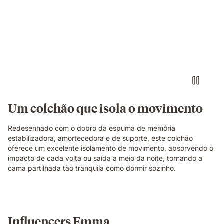
Pessoa
a
tocar
bateria
imaginária
com
auscultadores
num
colchão
Emma
Original,
Um colchão que isola o movimento
enquanto
o
Redesenhado com o dobro da espuma de memória
parceiro
estabilizadora, amortecedora e de suporte, este colchão
dorme
oferece um excelente isolamento de movimento, absorvendo o
tranquilamente
impacto de cada volta ou saída a meio da noite, tornando a
ao
cama partilhada tão tranquila como dormir sozinho.
seu
lado
sem
ser
perturbado.
Influencers Emma