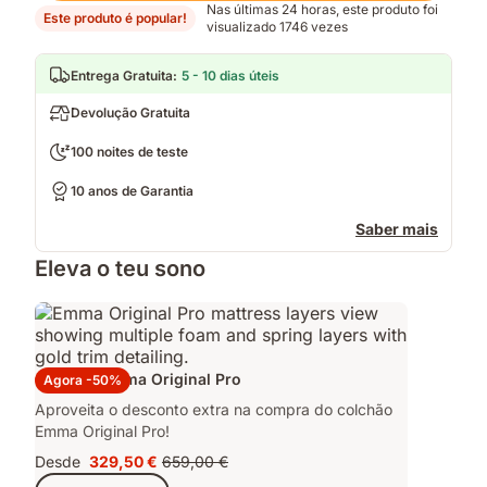
Nas últimas 24 horas, este produto foi
Este produto é popular!
visualizado 1746 vezes
Entrega Gratuita
:
5 - 10 dias úteis
Devolução Gratuita
100 noites de teste
10 anos de Garantia
Saber mais
Eleva o teu sono
Colchão Emma Original Pro
Agora -50%
Aproveita o desconto extra na compra do colchão
Emma Original Pro!
Desde
329,50 €
659,00 €
Preço
Preço