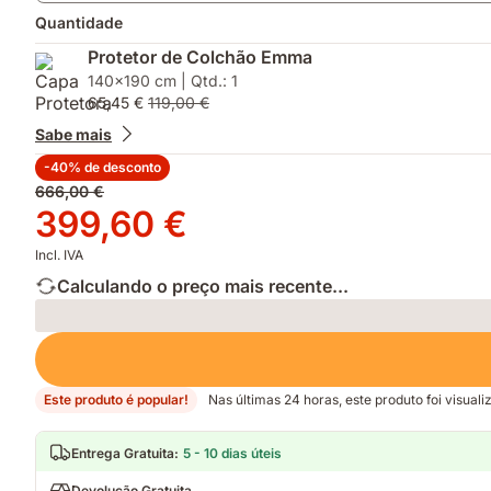
Quantidade
Protetor de Colchão Emma
140x190 cm | Qtd.: 1
65,45 €
119,00 €
Sabe mais
-40% de desconto
Preço
666,00 €
original
Preço
399,60 €
666,00 €
399,60 €
Incl. IVA
Calculando o preço mais recente...
Loading
Este produto é popular!
Nas últimas 24 horas, este produto foi visual
Entrega Gratuita
:
5 - 10 dias úteis
Devolução Gratuita