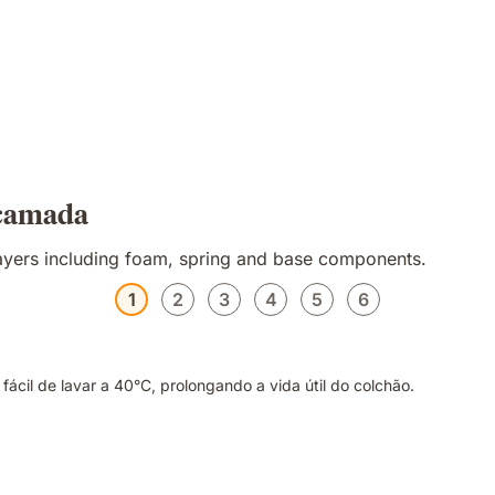
 camada
1
2
3
4
5
6
fácil de lavar a 40°C, prolongando a vida útil do colchão.