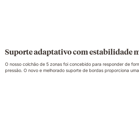
Suporte adaptativo com estabilidade 
O nosso colchão de 5 zonas foi concebido para responder de for
pressão. O novo e melhorado suporte de bordas proporciona uma s
Uma
família
a
relaxar
e
a
rir
junta