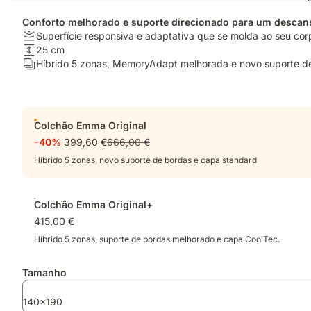
Conforto melhorado e suporte direcionado para um descan
Firmeza:
Superfície responsiva e adaptativa que se molda ao seu cor
Superfície
Altura:
25 cm
responsiva
25
Camadas:
Híbrido 5 zonas, MemoryAdapt melhorada e novo suporte d
e
cm
Híbrido
adaptativa
5
que
zonas,
Complementos
se
MemoryAdapt
Colchão Emma Original
molda
melhorada
-40%
399,60 €
666,00 €
ao
e
seu
novo
Híbrido 5 zonas, novo suporte de bordas e capa standard
corpo.
suporte
de
bordas.
Colchão Emma Original+
415,00 €
Híbrido 5 zonas, suporte de bordas melhorado e capa CoolTec.
Tamanho
140x190