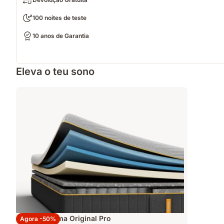
100 noites de teste
10 anos de Garantia
Eleva o teu sono
Colchão Emma Original Pro
Agora -50%