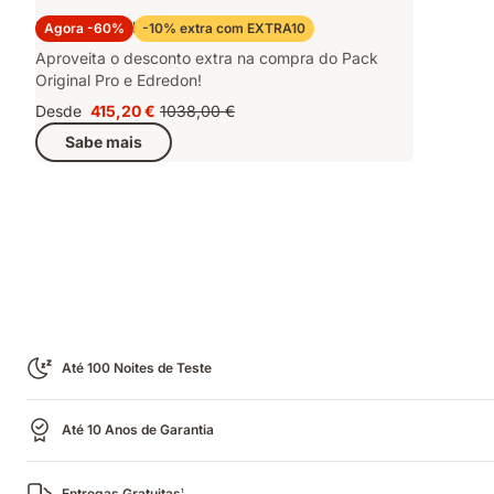
Pack Original Pro e Edredon
Agora -60%
-10% extra com EXTRA10
Aproveita o desconto extra na compra do Pack
Original Pro e Edredon!
Desde
415,20 €
1038,00 €
Preço
Preço
Sabe mais
415,20 €
original
1038,00 €
Até 100 Noites de Teste
Até 10 Anos de Garantia
Entregas Gratuitas
1