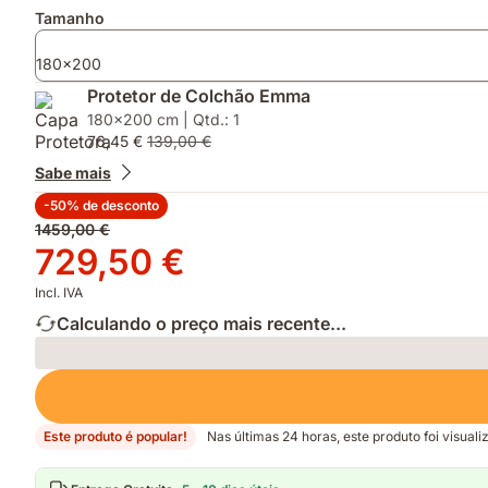
Tamanho
180x200
Protetor de Colchão Emma
180x200 cm | Qtd.: 1
76,45 €
139,00 €
Sabe mais
-50% de desconto
Preço
1459,00 €
original
Preço
729,50 €
1459,00 €
729,50 €
Incl. IVA
Calculando o preço mais recente...
Loading
Este produto é popular!
Nas últimas 24 horas, este produto foi visual