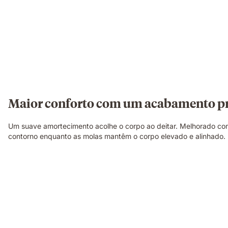
Maior conforto com um acabamento 
Um suave amortecimento acolhe o corpo ao deitar. Melhorado co
contorno enquanto as molas mantêm o corpo elevado e alinhado.
Pessoa
deitada
de
lado
sobre
um