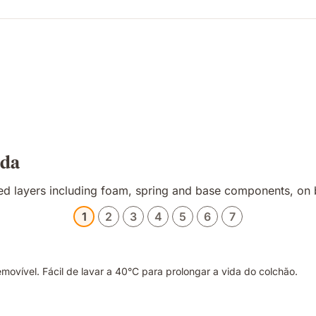
ada
1
2
3
4
5
6
7
vível. Fácil de lavar a 40°C para prolongar a vida do colchão.