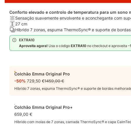
Conforto elevado e controlo de temperatura para um sono 
Firmeza:
Sensação suavemente envolvente e aconchegante com supor
Sensação
Altura:
27 cm
suavemente
27
Camadas:
Híbrido 7 zonas, espuma ThermoSync® e suporte de bordas
envolvente
cm
Híbrido
EXTRA10
e
7
Aproveita agora!
Usa o código
EXTRA10
no checkout e aproveita
-
aconchegante
zonas,
com
espuma
suporte
ThermoSync®
equilibrado.
e
Complementos
suporte
Colchão Emma Original Pro
de
-50%
729,50 €
1459,00 €
bordas
melhorado.
Híbrido 7 zonas, espuma ThermoSync® e suporte de bordas melhorad
Colchão Emma Original Pro+
659,00 €
Híbrido com molas de 7 zonas, camada ThermoSync® e capa CalmTec