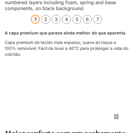
1
2
3
4
5
6
7
A capa premium que parece ainda melhor do que aparenta
Capa premium de tecido mais espesso, suave ao toque e
100% removível. Fácil de lavar a 40°C para prolongar a vida do
colchão.
Casal
a
dormir
num
colchão
com
iluminação
quente
e
fria
em
Maior conforto com um acabamento