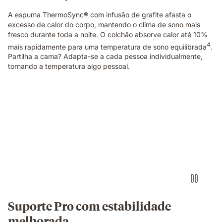
A espuma ThermoSync® com infusão de grafite afasta o
excesso de calor do corpo, mantendo o clima de sono mais
fresco durante toda a noite. O colchão absorve calor até 10%
4
mais rapidamente para uma temperatura de sono equilibrada
.
Partilha a cama? Adapta-se a cada pessoa individualmente,
tornando a temperatura algo pessoal.
Pessoa
sentada
numa
cama
com
colchão
branco
num
quarto
luminoso.
Suporte Pro com estabilidade
melhorada