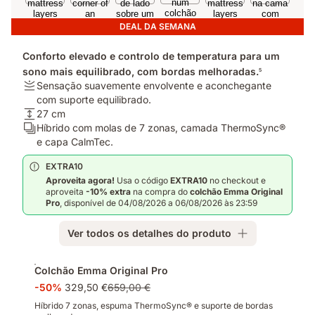
DEAL DA SEMANA
Conforto elevado e controlo de temperatura para um
sono mais equilibrado, com bordas melhoradas.
5
Firmeza:
Sensação suavemente envolvente e aconchegante
Sensação
com suporte equilibrado.
suavemente
Altura:
27 cm
envolvente
27
Camadas:
Híbrido com molas de 7 zonas, camada ThermoSync®
e
cm
Híbrido
e capa CalmTec.
aconchegante
com
EXTRA10
com
molas
Aproveita agora!
Usa o código
EXTRA10
no checkout e
suporte
de
aproveita
-10% extra
na compra do
colchão Emma
Original
equilibrado.
7
Pro
, disponível de 04/08/2026 a 06/08/2026 às 23:59
zonas,
camada
Ver todos os detalhes do produto
ThermoSync®
e
Complementos
capa
Colchão Emma Original Pro
CalmTec.
-50%
329,50 €
659,00 €
Híbrido 7 zonas, espuma ThermoSync® e suporte de bordas