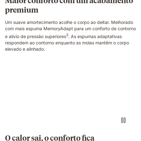
cada
premium
lado.
Um suave amortecimento acolhe o corpo ao deitar. Melhorado
com mais espuma MemoryAdapt para um conforto de contorno
3
e alívio de pressão superiores
. As espumas adaptativas
respondem ao contorno enquanto as molas mantêm o corpo
elevado e alinhado.
Pessoa
deitada
de
lado
sobre
um
colchão
branco
numa
posição
de
O calor sai, o conforto fica
descanso.