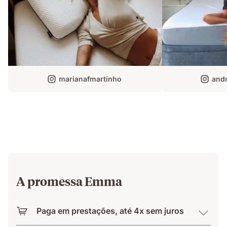
marianafmartinho
andr
A promessa Emma
Paga em prestações, até 4x sem juros