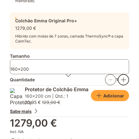
melhorado.
Colchão Emma Original Pro+
1279,00 €
Híbrido com molas de 7 zonas, camada ThermoSync® e capa
CalmTec.
Tamanho
160x200
Quantidade
1
Protetor de Colchão Emma
Adicionar
160x200 cm | Qtd.: 1
70,95 €
129,00 €
Sabe mais
1279,00 €
Incl. IVA