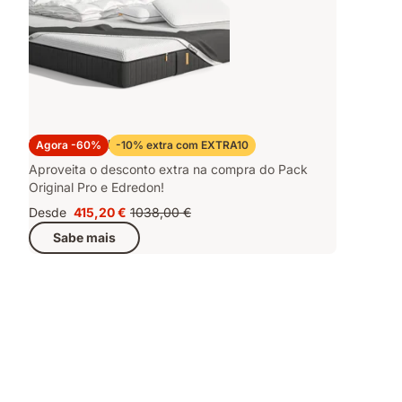
Pack Original Pro e Edredon
Agora -60%
-10% extra com EXTRA10
Aproveita o desconto extra na compra do Pack
Original Pro e Edredon!
Desde
415,20 €
1038,00 €
Preço
Preço
Sabe mais
415,20 €
original
1038,00 €