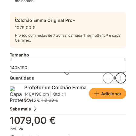
melhorado.
Colchão Emma Original Pro+
1079,00 €
Híbrido com molas de 7 zonas, camada ThermoSync® e capa
CalmTec.
Tamanho
140x190
Quantidade
1
Protetor de Colchão Emma
Adicionar
140x190 cm | Qtd.: 1
65,45 €
119,00 €
Sabe mais
1079,00 €
Incl. IVA