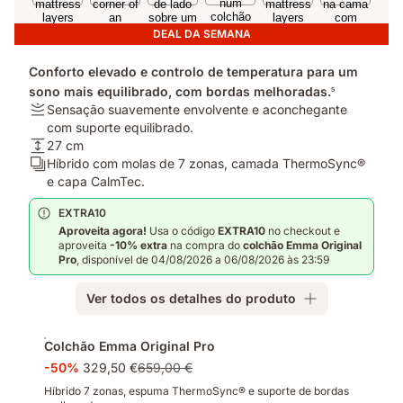
DEAL DA SEMANA
Conforto elevado e controlo de temperatura para um
sono mais equilibrado, com bordas melhoradas.
5
Firmeza:
Sensação suavemente envolvente e aconchegante
Sensação
com suporte equilibrado.
suavemente
Altura:
27 cm
envolvente
27
Camadas:
Híbrido com molas de 7 zonas, camada ThermoSync®
e
cm
Híbrido
e capa CalmTec.
aconchegante
com
EXTRA10
com
molas
Aproveita agora!
Usa o código
EXTRA10
no checkout e
suporte
de
aproveita
-10% extra
na compra do
colchão Emma
Original
equilibrado.
7
Pro
, disponível de 04/08/2026 a 06/08/2026 às 23:59
zonas,
camada
Ver todos os detalhes do produto
ThermoSync®
e
Complementos
capa
Colchão Emma Original Pro
CalmTec.
-50%
329,50 €
659,00 €
Híbrido 7 zonas, espuma ThermoSync® e suporte de bordas