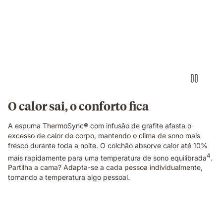
deitada
de
lado
sobre
um
colchão
branco
numa
posição
de
O calor sai, o conforto fica
descanso.
A espuma ThermoSync® com infusão de grafite afasta o
excesso de calor do corpo, mantendo o clima de sono mais
fresco durante toda a noite. O colchão absorve calor até 10%
4
mais rapidamente para uma temperatura de sono equilibrada
.
Partilha a cama? Adapta-se a cada pessoa individualmente,
tornando a temperatura algo pessoal.
Pessoa
sentada