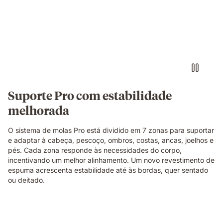
numa
cama
com
colchão
branco
num
quarto
luminoso.
Suporte Pro com estabilidade
melhorada
O sistema de molas Pro está dividido em 7 zonas para suportar
e adaptar à cabeça, pescoço, ombros, costas, ancas, joelhos e
pés. Cada zona responde às necessidades do corpo,
incentivando um melhor alinhamento. Um novo revestimento de
espuma acrescenta estabilidade até às bordas, quer sentado
ou deitado.