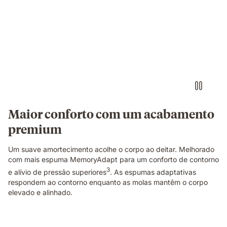
Casal
a
dormir
num
colchão
com
iluminação
quente
e
fria
em
Maior conforto com um acabamento
cada
premium
lado.
Um suave amortecimento acolhe o corpo ao deitar. Melhorado
com mais espuma MemoryAdapt para um conforto de contorno
3
e alívio de pressão superiores
. As espumas adaptativas
respondem ao contorno enquanto as molas mantêm o corpo
elevado e alinhado.
Pessoa