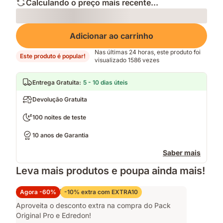
Calculando o preço mais recente...
Loading
Adicionar ao carrinho
Nas últimas 24 horas, este produto foi
Este produto é popular!
visualizado 1586 vezes
Entrega Gratuita
:
5 - 10 dias úteis
Devolução Gratuita
100 noites de teste
10 anos de Garantia
Saber mais
Leva mais produtos e poupa ainda mais!
Pack Original Pro e Edredon
Agora -60%
-10% extra com EXTRA10
Aproveita o desconto extra na compra do Pack
Original Pro e Edredon!