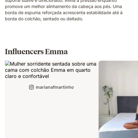
suporte suave e direcionado. Alivia a pressão enquanto
Elite
promove um melhor alinhamento da cabeça aos pés. Uma
mattress,
borda de espuma reforçada acrescenta estabilidade até à
demonstrating
borda do colchão, sentado ou deitado.
localised
pressure
relief.
Influencers Emma
marianafmartinho