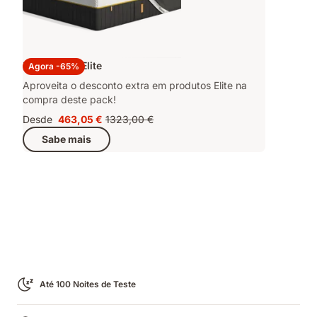
Pack Emma Elite
Agora -65%
Aproveita o desconto extra em produtos Elite na
compra deste pack!
Desde
463,05 €
1323,00 €
Preço
Preço
Sabe mais
463,05 €
original
1323,00 €
Até 100 Noites de Teste