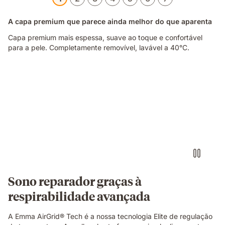
A capa premium que parece ainda melhor do que aparenta
Capa premium mais espessa, suave ao toque e confortável
para a pele. Completamente removível, lavável a 40°C.
Video
of
a
hand
pinching
the
blue
grid
foam
layer
of
Sono reparador graças à
the
respirabilidade avançada
Emma
Original
Elite
A Emma AirGrid® Tech é a nossa tecnologia Elite de regulação
mattress,