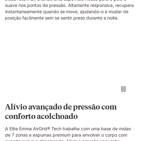
material
suave nos pontos de pressão. Altamente responsiva, recupera
technology
instantaneamente quando se move, ajudando-o a mudar de
of
posição facilmente sem se sentir preso durante a noite.
the
Emma
Original
Elite
Video
mattress.
of
a
small
round
object
pressing
into
the
blue
grid
Alívio avançado de pressão com
foam
conforto acolchoado
layer
of
the
A Elite Emma AirGrid® Tech trabalha com uma base de molas
Emma
de 7 zonas e espumas premium para envolver o corpo com
Original