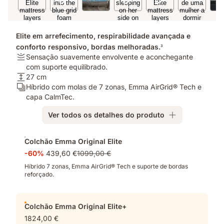
Elite em arrefecimento, respirabilidade avançada e
conforto responsivo, bordas melhoradas.
3
Firmeza:
Sensação suavemente envolvente e aconchegante
Sensação
com suporte equilibrado.
suavemente
Altura:
27 cm
envolvente
27
Camadas:
Híbrido com molas de 7 zonas, Emma AirGrid® Tech e
e
cm
Híbrido
capa CalmTec.
aconchegante
com
Ver todos os detalhes do produto
com
molas
suporte
de
Complementos
equilibrado.
7
Colchão Emma Original Elite
zonas,
-60%
439,60 €
1099,00 €
Emma
AirGrid®
Híbrido 7 zonas, Emma AirGrid® Tech e suporte de bordas
reforçado.
Tech
e
capa
CalmTec.
Colchão Emma Original Elite+
1824,00 €