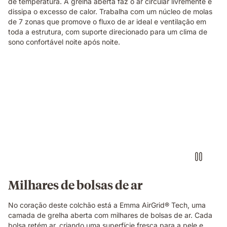
de temperatura. A grelha aberta faz o ar circular livremente e
showing
dissipa o excesso de calor. Trabalha com um núcleo de molas
its
de 7 zonas que promove o fluxo de ar ideal e ventilação em
open-
toda a estrutura, com suporte direcionado para um clima de
cell
sono confortável noite após noite.
breathable
structure
in
Video
close-
of
up
a
detail.
floating
dark
blue
foam
block
with
a
textured
Milhares de bolsas de ar
fibrous
surface,
No coração deste colchão está a Emma AirGrid® Tech, uma
showing
camada de grelha aberta com milhares de bolsas de ar. Cada
the
bolsa retém ar, criando uma superfície fresca para a pele e