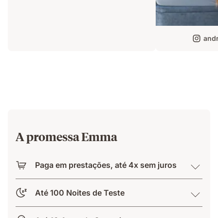
andr
A promessa Emma
Paga em prestações, até 4x sem juros
Até 100 Noites de Teste