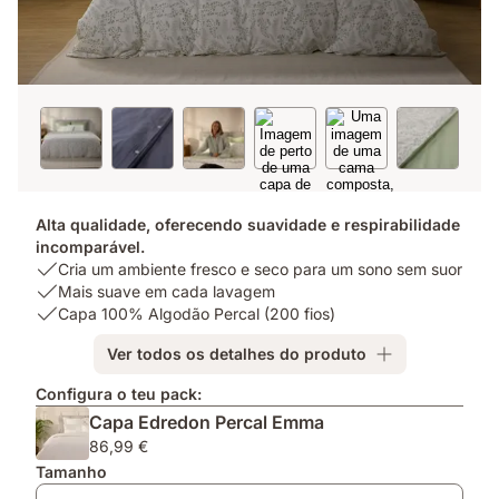
Alta qualidade, oferecendo suavidade e respirabilidade
incomparável.
USP
Cria um ambiente fresco e seco para um sono sem suor
1:
USP
Mais suave em cada lavagem
Cria
2:
USP
Capa 100% Algodão Percal (200 fios)
um
Mais
3:
Ver todos os detalhes do produto
ambiente
suave
Capa
fresco
em
100%
Configura o teu pack:
e
cada
Algodão
Capa Edredon Percal Emma
seco
lavagem
Percal
para
(200
86,99 €
um
fios)
Tamanho
sono