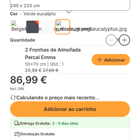
sem
240 x 220 cm
suor
Cor
-
Verde eucalipto
Quantidade
1
2 Fronhas de Almofada
Percal Emma
Adicionar
50x70 cm | Qtd.: 1
20,99 €
27,99 €
86,99 €
Incl. IVA
Calculando o preço mais recente...
Adicionar ao carrinho
Entrega Gratuita
:
2 - 5 dias úteis
Devolução Gratuita