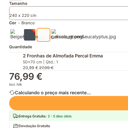
um
fios)
Tamanho
sono
sem
240 x 220 cm
suor
Cor
-
Branco
Quantidade
2 Fronhas de Almofada Percal Emma
50x70 cm | Qtd.: 1
20,99 €
27,99 €
76,99 €
Incl. IVA
Calculando o preço mais recente...
Entrega Gratuita
:
2 - 5 dias úteis
Devolução Gratuita