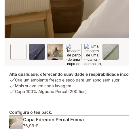
Alta qualidade, oferecendo suavidade e respirabilidade inc
USP
Cria um ambiente fresco e seco para um sono sem suor
1:
USP
Mais suave em cada lavagem
Cria
2:
USP
Capa 100% Algodão Percal (200 fios)
um
Mais
3:
ambiente
suave
Capa
fresco
em
100%
Configura o teu pack:
e
cada
Algodão
Capa Edredon Percal Emma
seco
lavagem
Percal
para
(200
76,99 €