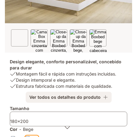
Design elegante, conforto personalizável, concebido
para durar
USP
Montagem fácil e rápida com instruções incluídas.
1:
USP
Design intemporal e elegante.
Montagem
2:
USP
Estrutura fabricada com materiais de qualidade.
fácil
Design
3:
Ver todos os detalhes do produto
e
intemporal
Estrutura
rápida
e
fabricada
Complementos
Tamanho
com
elegante.
com
instruções
materiais
180x200
incluídas.
de
qualidade.
Cor
-
Bege