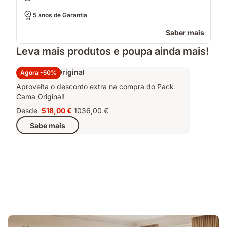
5 anos de Garantia
Saber mais
Leva mais produtos e poupa ainda mais!
Pack Cama Original
Agora -50%
Aproveita o desconto extra na compra do Pack
Cama Original!
Desde
518,00 €
1036,00 €
Preço
Preço
Sabe mais
518,00 €
original
1036,00 €