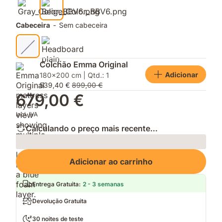
Cabeceira
-
Sem cabeceira
Colchão Emma Original
Adicionar
180x200 cm | Qtd.: 1
539,40 €
899,00 €
679,00 €
Incl. IVA
Calculando o preço mais recente...
Loading
Adicionar ao carrinho
Entrega Gratuita
:
2 - 3 semanas
Devolução Gratuita
30 noites de teste