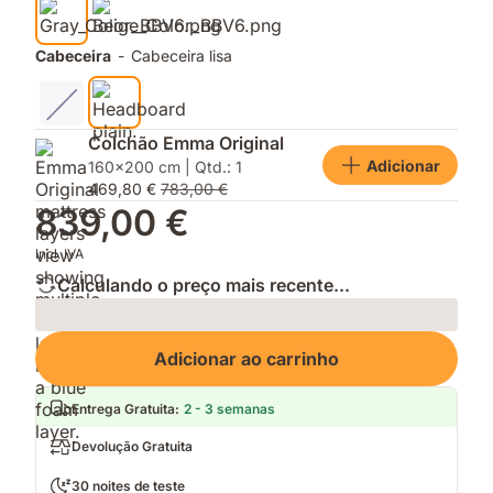
Cabeceira
-
Cabeceira lisa
Colchão Emma Original
Adicionar
160x200 cm | Qtd.: 1
469,80 €
783,00 €
839,00 €
Incl. IVA
Calculando o preço mais recente...
Loading
Adicionar ao carrinho
Entrega Gratuita
:
2 - 3 semanas
Devolução Gratuita
30 noites de teste