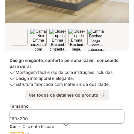
Design elegante, conforto personalizável, concebido
para durar
USP
Montagem fácil e rápida com instruções incluídas.
1:
USP
Design intemporal e elegante.
Montagem
2:
USP
Estrutura fabricada com materiais de qualidade.
fácil
Design
3:
Ver todos os detalhes do produto
e
intemporal
Estrutura
rápida
e
fabricada
Complementos
Tamanho
com
elegante.
com
instruções
materiais
160x200
incluídas.
de
qualidade.
Cor
-
Cinzento Escuro