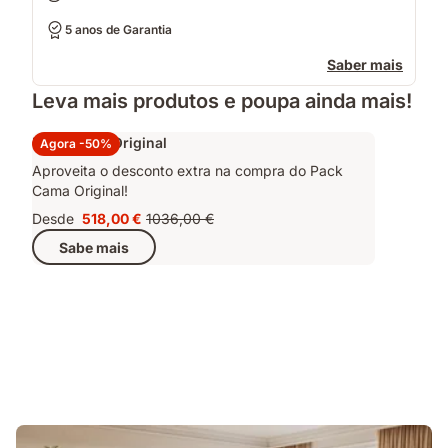
5 anos de Garantia
Saber mais
Leva mais produtos e poupa ainda mais!
Pack Cama Original
Agora -50%
Aproveita o desconto extra na compra do Pack
Cama Original!
Desde
518,00 €
1036,00 €
Preço
Preço
Sabe mais
518,00 €
original
1036,00 €