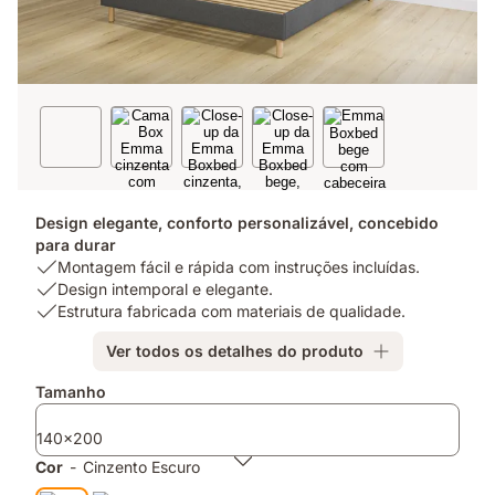
Design elegante, conforto personalizável, concebido
para durar
USP
Montagem fácil e rápida com instruções incluídas.
1:
USP
Design intemporal e elegante.
Montagem
2:
USP
Estrutura fabricada com materiais de qualidade.
fácil
Design
3:
Ver todos os detalhes do produto
e
intemporal
Estrutura
rápida
e
fabricada
Complementos
Tamanho
com
elegante.
com
instruções
materiais
140x200
incluídas.
de
qualidade.
Cor
-
Cinzento Escuro