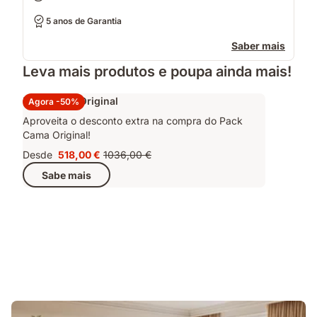
5 anos de Garantia
Saber mais
Leva mais produtos e poupa ainda mais!
Pack Cama Original
Agora -50%
Aproveita o desconto extra na compra do Pack
Cama Original!
Desde
518,00 €
1036,00 €
Preço
Preço
Sabe mais
518,00 €
original
1036,00 €