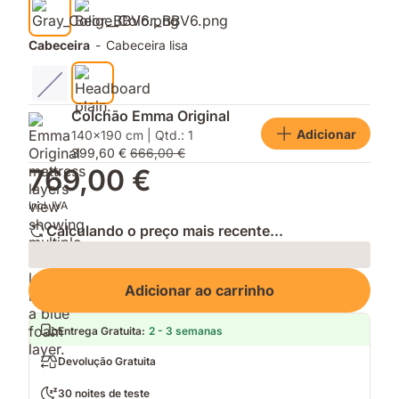
Cabeceira
-
Cabeceira lisa
Colchão Emma Original
Adicionar
140x190 cm | Qtd.: 1
399,60 €
666,00 €
769,00 €
Incl. IVA
Calculando o preço mais recente...
Loading
Adicionar ao carrinho
Entrega Gratuita
:
2 - 3 semanas
Devolução Gratuita
30 noites de teste