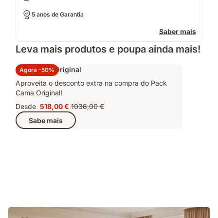
5 anos de Garantia
Saber mais
Leva mais produtos e poupa ainda mais!
Pack Cama Original
Agora -50%
Aproveita o desconto extra na compra do Pack
Cama Original!
Desde
518,00 €
1036,00 €
Preço
Preço
Sabe mais
518,00 €
original
1036,00 €