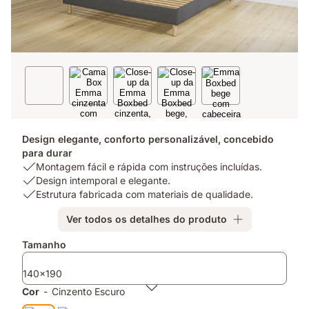
Design elegante, conforto personalizável, concebido
para durar
USP
Montagem fácil e rápida com instruções incluídas.
1:
USP
Design intemporal e elegante.
Montagem
2:
USP
Estrutura fabricada com materiais de qualidade.
fácil
Design
3:
Ver todos os detalhes do produto
e
intemporal
Estrutura
rápida
e
fabricada
Complementos
Tamanho
com
elegante.
com
instruções
materiais
140x190
incluídas.
de
qualidade.
Cor
-
Cinzento Escuro