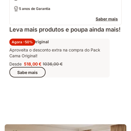
5 anos de Garantia
Saber mais
Leva mais produtos e poupa ainda mais!
Pack Cama Original
Agora -50%
Aproveita o desconto extra na compra do Pack
Cama Original!
Desde
518,00 €
1036,00 €
Preço
Preço
Sabe mais
518,00 €
original
1036,00 €