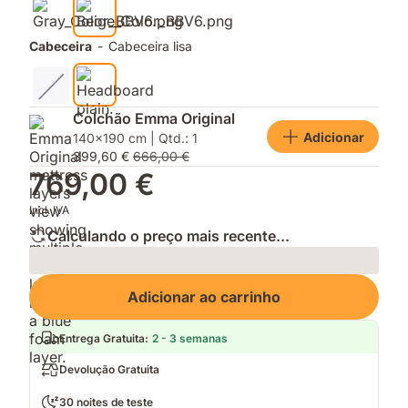
Cabeceira
-
Cabeceira lisa
Colchão Emma Original
Adicionar
140x190 cm | Qtd.: 1
399,60 €
666,00 €
769,00 €
Incl. IVA
Calculando o preço mais recente...
Loading
Adicionar ao carrinho
Entrega Gratuita
:
2 - 3 semanas
Devolução Gratuita
30 noites de teste