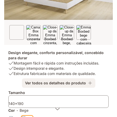
Design elegante, conforto personalizável, concebido
para durar
USP
Montagem fácil e rápida com instruções incluídas.
1:
USP
Design intemporal e elegante.
Montagem
2:
USP
Estrutura fabricada com materiais de qualidade.
fácil
Design
3:
Ver todos os detalhes do produto
e
intemporal
Estrutura
rápida
e
fabricada
Complementos
Tamanho
com
elegante.
com
instruções
materiais
140x190
incluídas.
de
qualidade.
Cor
-
Bege