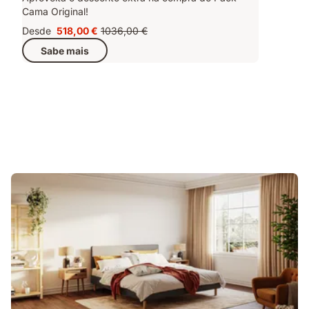
Cama Original!
Desde
518,00 €
1036,00 €
Preço
Preço
Sabe mais
518,00 €
original
1036,00 €