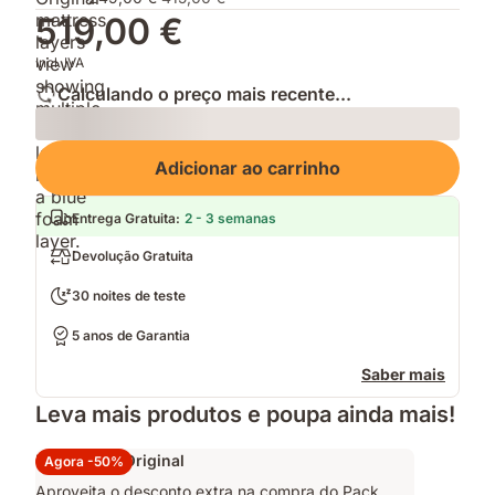
519,00 €
Incl. IVA
Calculando o preço mais recente...
Loading
Adicionar ao carrinho
Entrega Gratuita
:
2 - 3 semanas
Devolução Gratuita
30 noites de teste
5 anos de Garantia
Saber mais
Leva mais produtos e poupa ainda mais!
Pack Cama Original
Agora -50%
Aproveita o desconto extra na compra do Pack