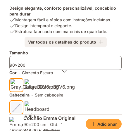
Design elegante, conforto personalizável, concebido
para durar
USP
Montagem fácil e rápida com instruções incluídas.
1:
USP
Design intemporal e elegante.
Montagem
2:
USP
Estrutura fabricada com materiais de qualidade.
fácil
Design
3:
Ver todos os detalhes do produto
e
intemporal
Estrutura
rápida
e
fabricada
Complementos
Tamanho
com
elegante.
com
instruções
materiais
90x200
incluídas.
de
qualidade.
Cor
-
Cinzento Escuro
Cabeceira
-
Sem cabeceira
Colchão Emma Original
Adicionar
90x200 cm | Qtd.: 1
249,00 €
415,00 €