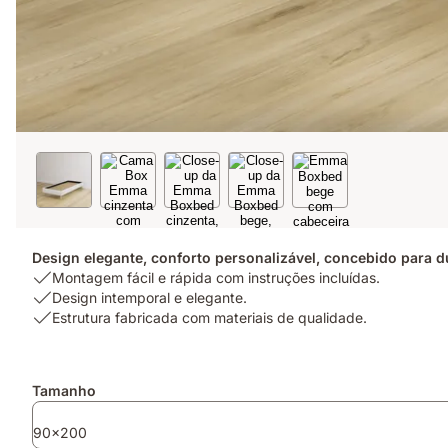
Design elegante, conforto personalizável, concebido para d
USP
Montagem fácil e rápida com instruções incluídas.
1:
USP
Design intemporal e elegante.
Montagem
2:
USP
Estrutura fabricada com materiais de qualidade.
fácil
Design
3:
e
intemporal
Estrutura
rápida
e
fabricada
Complementos
Tamanho
com
elegante.
com
instruções
materiais
90x200
incluídas.
de