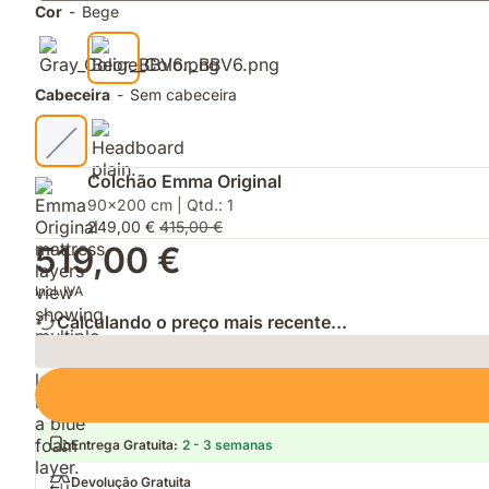
qualidade.
Cor
-
Bege
Cabeceira
-
Sem cabeceira
Colchão Emma Original
90x200 cm | Qtd.: 1
249,00 €
415,00 €
519,00 €
Incl. IVA
Calculando o preço mais recente...
Loading
Entrega Gratuita
:
2 - 3 semanas
Devolução Gratuita