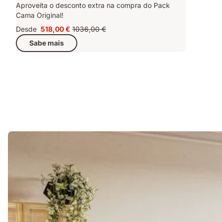
Aproveita o desconto extra na compra do Pack
Cama Original!
Desde
518,00 €
1036,00 €
Preço
Preço
Sabe mais
518,00 €
original
1036,00 €