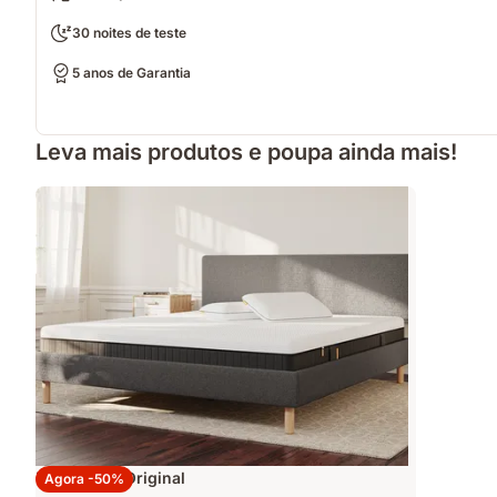
30 noites de teste
5 anos de Garantia
Leva mais produtos e poupa ainda mais!
Pack Cama Original
Agora -50%