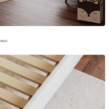
paço.