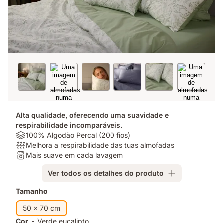
Alta qualidade, oferecendo uma suavidade e
respirabilidade incomparáveis.
Materiais:
100% Algodão Percal (200 fios)
100%
Respirabilidade:
Melhora a respirabilidade das tuas almofadas
Algodão
Melhora
Lavagem:
Mais suave em cada lavagem
Percal
a
Mais
Ver todos os detalhes do produto
(200
respirabilidade
suave
fios)
das
em
Complementos
Tamanho
tuas
cada
almofadas
lavagem
50 x 70 cm
Cor
-
Verde eucalipto