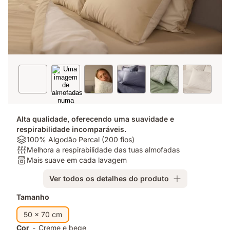
Alta qualidade, oferecendo uma suavidade e
respirabilidade incomparáveis.
Materiais:
100% Algodão Percal (200 fios)
100%
Respirabilidade:
Melhora a respirabilidade das tuas almofadas
Algodão
Melhora
Lavagem:
Mais suave em cada lavagem
Percal
a
Mais
Ver todos os detalhes do produto
(200
respirabilidade
suave
fios)
das
em
Complementos
Tamanho
tuas
cada
almofadas
lavagem
50 x 70 cm
Cor
-
Creme e bege