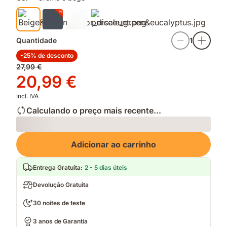
Quantidade
1
-25% de desconto
Preço
27,99 €
original
Preço
20,99 €
27,99 €
20,99 €
Incl. IVA
Calculando o preço mais recente...
Loading
Adicionar ao carrinho
Entrega Gratuita
:
2 - 5 dias úteis
Devolução Gratuita
30 noites de teste
3 anos de Garantia