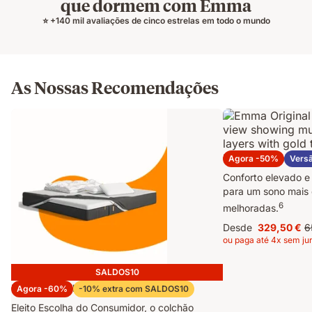
que dormem com Emma
⭐ +140 mil avaliações de cinco estrelas em todo o mundo
As Nossas Recomendações
Emma Original Pr
Agora -50%
Vers
Conforto elevado e
para um sono mais 
6
melhoradas.
Desde
329,50 €
6
Preço
P
ou paga até 4x sem ju
329,50 €
or
6
SALDOS10
Pack Original Pro e Edredon
Agora -60%
-10% extra com SALDOS10
Eleito Escolha do Consumidor, o colchão