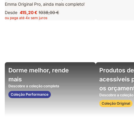
Emma Original Pro, ainda mais completo!
Desde
415,20 €
1038,00 €
Preço
Preço
ou paga até 4x sem juros
415,20 €
original
1038,00 €
Woman
Video
Dorme melhor, rende
Produtos de
on
showing
a
weighted
mais
acessíveis 
bedroom
balls
Descobre a coleção completa
os orçamen
with
resting
the
on
Coleção Performance
Descobre a coleção
mattress
an
Coleção Original
Emma
mattress
surface,
demonstrating
pressure