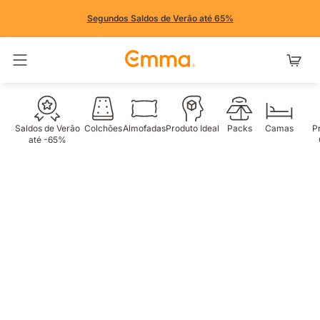
Segundos Saldos de Verão até 65%
Alternar navegação
Saldos de Verão
Colchões
Almofadas
Produto Ideal
Packs
Camas
P
até -65%